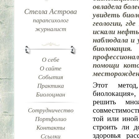
овладела боле
Стелла Астрова
увидеть биол
парапсихолог
геологии, гд
журналист
искали нефть
наблюдала и 
биолокация
профессионал
О себе
помощи кото
О сайте
месторождени
События
Этот метод
Практика
биолокация»,
Биолоцман
решить мно
совместимост
Сотрудничество
той или иной
Портфолио
строить ли д
Контакты
здоровья рас
Ссылки