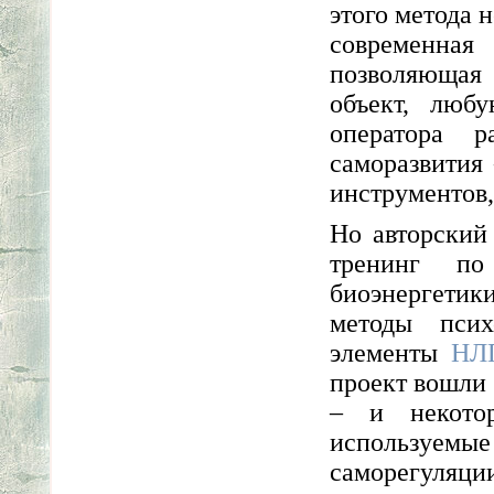
этого метода н
современна
позволяющая
объект, люб
оператора 
саморазвития
инструментов,
Но авторский
тренинг по
биоэнергетик
методы псих
элементы
НЛ
проект вошли
– и некотор
используемы
саморегуляци