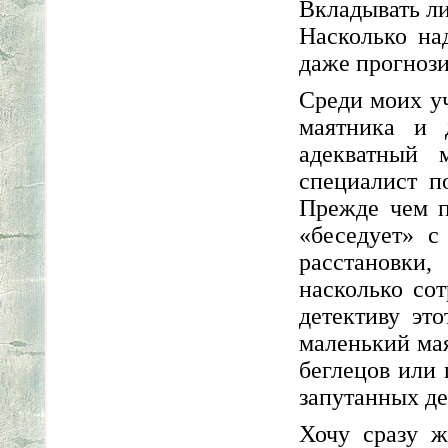
Вкладывать ли
Насколько на
даже прогнози
Среди моих у
маятника и 
адекватный 
специалист п
Прежде чем п
«беседует» с
расстановки
насколько со
детективу эт
маленький мая
беглецов или
запутанных де
Хочу сразу ж