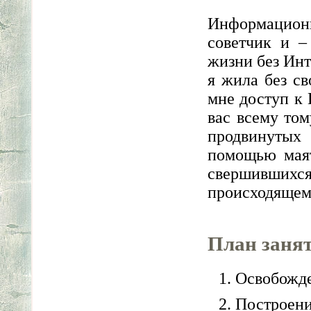
Информационн
советчик и –
жизни без Инт
я жила без св
мне доступ к
вас всему том
продвинутых
помощью маят
свершившихся
происходящем,
План заня
Освобожде
Построени