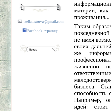
информационн
материи, как
проживания...
stella.astrova@gmail.com
Таким образо
Facebook-страница
повседневной 
не имея возм
своих дальне
же информа
профессиональ
жизненно н
ответственн
малодостове
бизнеса. Ста
способность 
Например, оп
идей: стоит