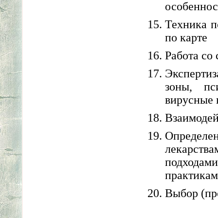
особеннос
Техника п
по карте
Работа со
Эксперти
зоны, пс
вирусные 
Взаимодей
Определ
лекарств
подхода
практика
Выбор (пр