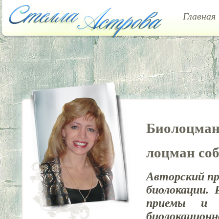
Главная
Биолоцма
лоцман со
Авторский пр
биолокации. 
приемы и т
биолокацион