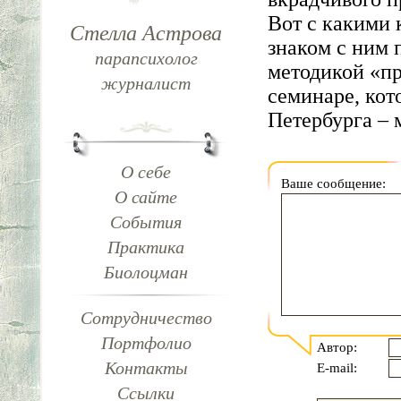
Вот с какими 
Стелла Астрова
знаком с ним 
парапсихолог
методикой «пр
журналист
семинаре, кот
Петербурга – 
О себе
Ваше сообщение
:
О сайте
События
Практика
Биолоцман
Сотрудничество
Портфолио
Автор:
Контакты
E-mail:
Ссылки