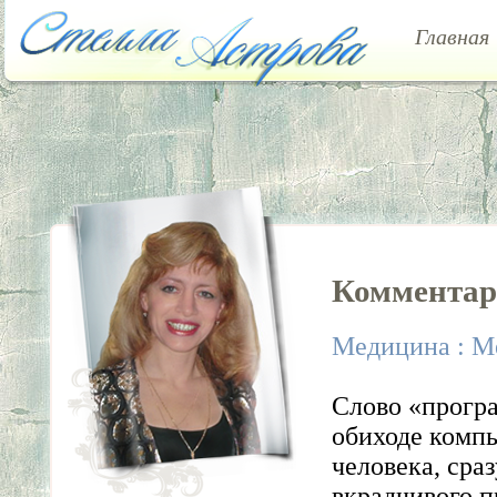
Главная
Коммента
Медицина : М
Слово «програ
обиходе компь
человека, сра
вкрадчивого 