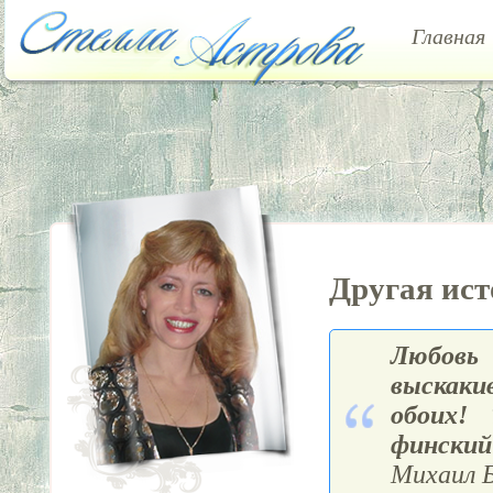
Главная
Другая ис
Любовь 
выскакив
обоих!
финский
Михаил Б