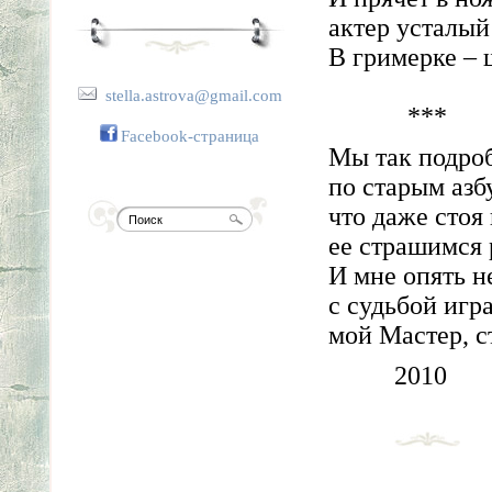
актер усталый
В гримерке – 
stella.astrova@gmail.com
***
Facebook-страница
Мы так подроб
по старым азб
что даже стоя
ее страшимся 
И мне опять н
с судьбой игра
мой Мастер, с
2010