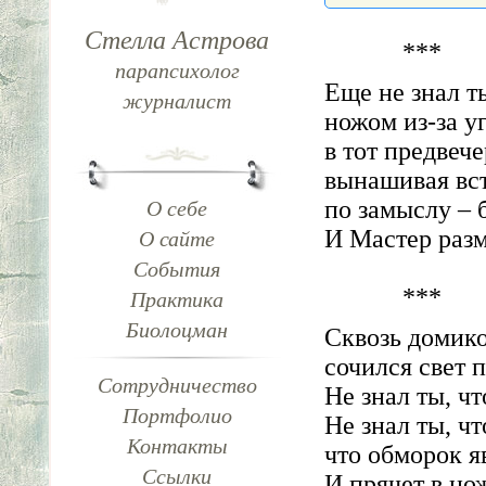
Стелла Астрова
***
парапсихолог
Еще не знал т
журналист
ножом из-за уг
в тот предвече
вынашивая вст
по замыслу – 
О себе
И Мастер разм
О сайте
События
***
Практика
Биолоцман
Сквозь домик
сочился свет 
Сотрудничество
Не знал ты, чт
Портфолио
Не знал ты, ч
Контакты
что обморок я
Ссылки
И прячет в н